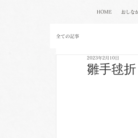
HOME
おしな
全ての記事
2023年2月10日
雛手毬折