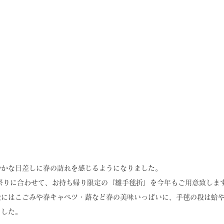
やかな日差しに春の訪れを感じるようになりました。
祭りに合わせて、お持ち帰り限定の『雛手毬折』を今年もご用意致しま
段にはこごみや春キャベツ・蕗など春の美味いっぱいに、手毬の段は蛤
ました。