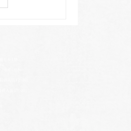
製季節のフルーツサワー
ビル1階
せん
をご利用ください
最終入店12:30）
入店19:00）
休