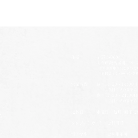
自家栽培本格的に
自家
住所 〒673-0884
明石市鍛治屋町1-8 楠
※専用駐車場はございま
​
近隣コインパーキング
営業時間 昼：11:30～14:00 (
※前日までの要予約
夜：17:30～21:30(最終
​
※前日までの要予約
定休日 水曜日、他月1回不定
ら
クレジットカード ご利用可
1
電子マネー ご利用不可