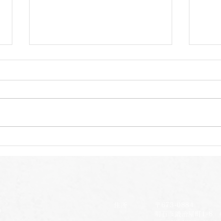
自家栽培本格的に
自家
住所 〒673-0884
明石市鍛治屋町1-8 楠