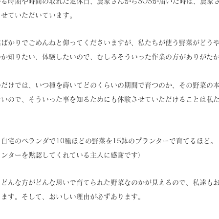
る時期や時間の取れた定休日、農家さんからSOSが届いた時は、農家
させていただいています。
業ばかりでごめんねと仰ってくださいますが、私たちが使う野菜がどう
のか知りたい、体験したいので、むしろそういった作業の方がありがた
のだけでは、いつ種を蒔いてどのくらいの期間で育つのか、その野菜の
ないので、そういった事を知るためにも体験させていただけることは私
自宅のベランダで10種ほどの野菜を15鉢のプランターで育てるほど。
ランターを黙認してくれている主人に感謝です）
、どんな方がどんな思いで育てられた野菜なのかが見えるので、私達も
ります。そして、おいしい理由が必ずあります。