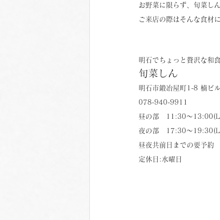
お野菜に限らず、旬菜し
ご来店の際はそんな食材
明石でちょっと贅沢な和
旬菜しん
明石市鍛冶屋町1-8 楠ビ
078-940-9911
昼の部　11:30〜13:00(L
夜の部　17:30〜19:30(L
昼夜共前日までの要予約
定休日:水曜日