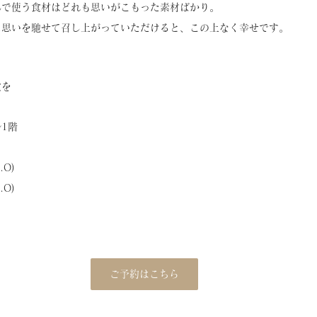
んで使う食材はどれも思いがこもった素材ばかり。
に思いを馳せて召し上がっていただけると、この上なく幸せです。
食を
ル1階
.O)
.O)
ご予約はこちら