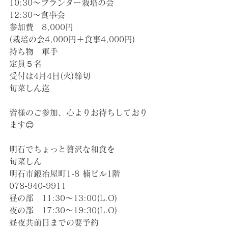
10:30〜プランター栽培の会
12:30〜食事会
参加費　8,000円
(栽培の会4,000円＋食事4,000円)
持ち物　軍手
定員５名
受付は4月4日(火)締切
旬菜しん迄
皆様のご参加、心よりお待ちしており
ます😊
明石でちょっと贅沢な和食を
旬菜しん
明石市鍛冶屋町1-8 楠ビル1階
078-940-9911
昼の部　11:30〜13:00(L.O)
夜の部　17:30〜19:30(L.O)
昼夜共前日までの要予約