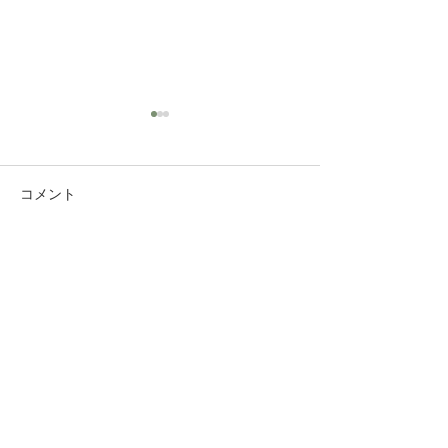
コメント
自家栽培本格的に
コメントを追加…
自家製季節のフ
ワー