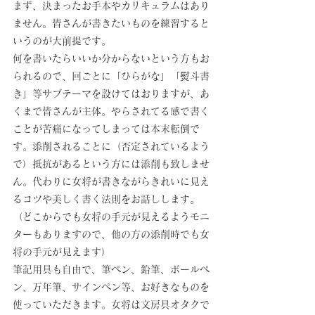
まず、決まったお手本やカリキュラムはあり
ません。皆さんが書きたいものを練習すると
いうのが大前提です。
何を書いたらいいか分からないという方もお
られるので、回ごとに「ひらがな」「熨斗書
き」等サブテーマを設けてはおりますが、あ
くまで皆さんが主体。やらされてる感で書く
ことが苦痛になってしまっては本末転倒で
す。添削されることに（否定されているよう
で）抵抗があるという方には添削も致しませ
ん。代わりに女将が書きながらきれいに見え
るコツや美しく書く法則をお話しします。
（どこからでも女将の手元が見えるようモニ
ターもありますので、他の方の添削時でも女
将の手元が見えます）
筆記用具も自由で、筆ペン、鉛筆、ボールペ
ン、万年筆、サインペン等、お好きなものを
使っていただきます。女将は文房具オタクで