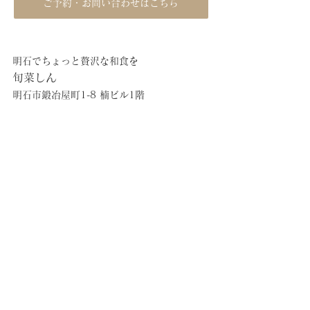
ご予約・お問い合わせはこちら
明石でちょっと贅沢な和食を
旬菜しん
明石市鍛冶屋町1-8 楠ビル1階
078-940-9911
昼の部　11:30〜13:00(L.O)
夜の部　17:30〜19:30(L.O)
昼夜共前日までの要予約
定休日:水曜日
すべて表示
最新記事