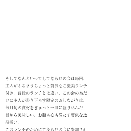
そしてなんといってもてならひの会は毎回、
主人がふるまうちょっと贅沢なご褒美ランチ
付き。普段のランチとは違い、この会の為だ
けに主人が書き下ろす限定のおしながきは、
毎月旬の食材をぎゅっと一皿に盛り込んだ、
目から美味しい、お腹も心も満たす贅沢な逸
品揃い。
このランチのためにてならひの会に参加され