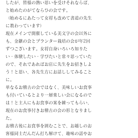
したが、皆様の熱い思いを受けそれならば、
と始めたのがてならひの会です。
（始めるにあたって女将も改めて書道の先生
に教わっています）
現在メインで開催している美文字の会以外に
も、金継の会とプランター栽培の会が年2回
ずつございます。女将自身いろいろ知りた
い・体験したい・学びたいと常々思っていた
ので、それであればお店に先生をお招きしよ
う！と思い、各先生方にお話ししてみること
に。
単なるお稽古の会ではなく、美味しいお食事
も付いているとより一層楽しい会になるので
は！と主人にもお食事の案を練ってもらい、
現在のお食事付きお稽古の会の形となりまし
た。
お稽古後にお食事を囲むことで、お越しのお
客様同士だんだん打ち解けて、趣味の話やお