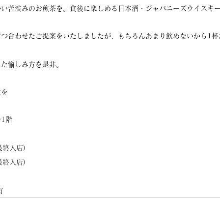
かい苦渋みのお煎茶を。食後に楽しめる日本酒・ジャパニーズウイスキ
ずつ合わせたご提案をいたしましたが、もちろんあまり飲めないから1杯
った愉しみ方を是非。
食を
ル1階
(最終入店)
(最終入店)
有