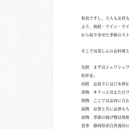
和食ですし、主人も女将
よう、焼酎・ワイン・ウ
から取り寄せた季節のス
そこで旬菜しんのお料理
先附　まずはシュワシュ
乾杯を。
向附　お造りには日本酒
蒸物　キリっと冷えた白ワ
焼物　ここではお肉に合
温物　お箸と共にお酒も
油物　季節の揚げ物は焼
食事　静岡県産自然栽培