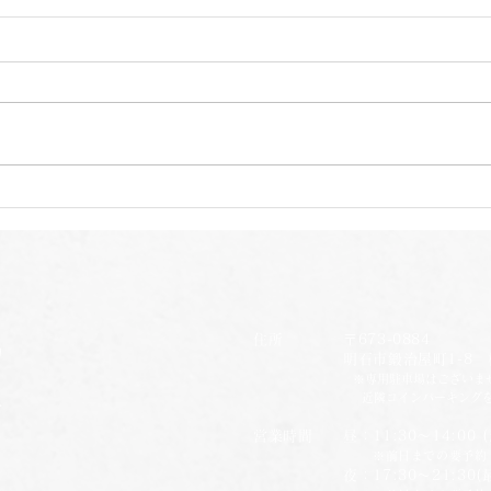
自家栽培本格的に
自家
住所 〒673-0884
明石市鍛治屋町1-8 楠
※専用駐車場はございま
​
近隣コインパーキング
営業時間 昼：11:30～14:00 (
※前日までの要予約
夜：17:30～21:30(最終