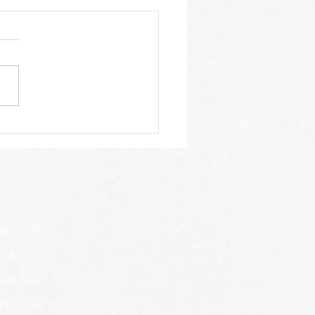
製季節のフルーツサワー
ビル1階
せん
をご利用ください
最終入店12:30）
入店19:00）