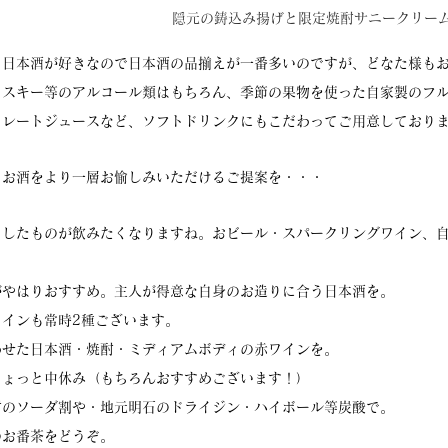
隠元の鋳込み揚げと限定焼酎サニークリーム
も日本酒が好きなので日本酒の品揃えが一番多いのですが、どなた様も
イスキー等のアルコール類はもちろん、季節の果物を使った自家製のフ
トレートジュースなど、ソフトドリンクにもこだわってご用意しており
とお酒をより一層お愉しみいただけるご提案を・・・
ワしたものが飲みたくなりますね。おビール・スパークリングワイン、
がやはりおすすめ。主人が得意な白身のお造りに合う日本酒を。
インも常時2種ございます。
わせた日本酒・焼酎・ミディアムボディの赤ワインを。
ちょっと中休み（もちろんおすすめございます！）
酎のソーダ割や・地元明石のドライジン・ハイボール等炭酸で。
のお番茶をどうぞ。